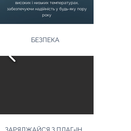
високих і низьких температурах,
забезпечуючи надійність у будь-яку пору
року
БЕЗПЕКА
ЗАРЯДЖАЙСЯ З ПЛАГ-ІН