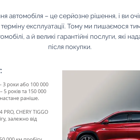
я автомобіля – це серйозне рішення, і ви очік
 терміну експлуатації. Тому ми пишаємося т
омобілі, а й великі гарантійні послуги, які на
після покупки.
:
 3 роки або 100 000
– 5 років та 150 000
а настане раніше.
4 PRO, CHERY TIGGO
ігу, залежно від
50 000 км пробігу,