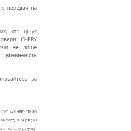
ю передач на 
х, хто цінує 
овери CHERY 
ючи не лише 
і впевненість 
навайтесь за 
 - CVT на CHERY TIGGO 
омфорт) 2024 р.в.; 40 
.в., на дату рахунку-