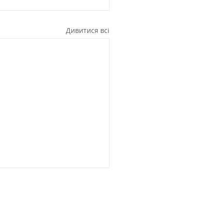
Дивитися всі
жів: 044 390 98 46