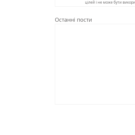
цілей і не може бути викор
Останні пости
Офі