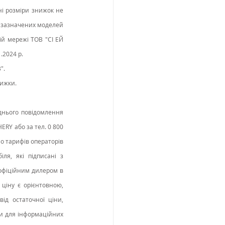
ні розміри знижок не 
 зазначених моделей 
й мережі ТОВ "СІ ЕЙ 
.2024 р.
.  
нижки.
днього повідомлення 
RY або за тел. 0 800 
о тарифів операторів 
ля, які підписані з 
офіційним дилером в 
ціну є орієнтовною, 
д остаточної ціни, 
и для інформаційних 