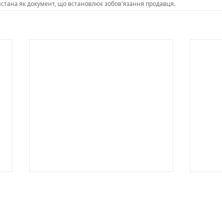
истана як документ, що встановлює зобов'язання продавця.
Відділ прода
ційний дилер із продажу Chery в Україні