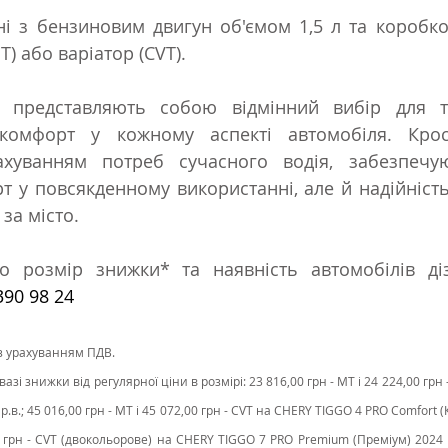
і з бензиновим двигун об'ємом 1,5 л та коробко
Т) або варіатор (CVT).
 представляють собою відмінний вибір для ти
 комфорт у кожному аспекті автомобіля. Крос
ахуванням потреб сучасного водія, забезпечу
т у повсякденному використанні, але й надійність 
за місто.
о розмір знижки* та наявність автомобілів діз
390 98 24
 з урахуванням ПДВ.
зі знижки від регулярної ціни в розмірі: 23 816,00 грн - MT і 24 224,00 грн
р.в.; 45 016,00 грн - MT і 45 072,00 грн - CVT на CHERY TIGGO 4 PRO Comfort (К
00 грн - CVT (двокольорове) на CHERY TIGGO 7 PRO Premium (Преміум) 2024 р