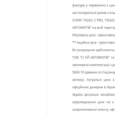
фактури у порівнянні з цін
застосовуються разом з інш
CHERY TIGGO 2 PRO, TIGGO 
АВТОМОТІВ" на всій територ
Регулярна ціна - орієнтовн
** Акційна ціна - орієнтов
Всі розрахунки здійснюються
ТОВ "СІ ЕЙ АВТОМОТІВ" та 
змінювати комплектації і ці
5000 19 (дзвінки зі стаціон
зв'язку). Актуальні ціни 
офіційним дилером в Україн
Україні детально ознайомт
оприлюднення ціни не є о
запропонованої клієнту оф