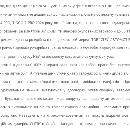
ою, що діяла до 13.07.2024. Суми знижок у гривні вказані з ПДВ. Зазначе
ими знижками і не додаються до них. Знижки діють на обмежену кількість
4 PRO, TIGGO 7 PRO 2024 року виробництва, що є в наявності в дилерські
ії України, за винятком АР Крим і тимчасово окупованих територій до 30.11
а рекомендована роздрібна ціна в дилерській мережі ТОВ "СІ ЕЙ АВТОМОТІВ"
на рекомендована роздрібна ціна на визначені автомобілі з урахуванням з
 в гривні по курсу НБУ на відповідну дату згідно рахунку-фактури.
офіційні дилери CHERY в Україні залишають за собою право без попере
ни на автомобілі. Актуальні ціни уточнюйте у салонах офіційних дилерів CHE
арних телефонів в межах України безкоштовні, з мобільних телефонів - згідн
з урахуванням знижки вказуються у договорах купівлі-продажу автомобі
і. Будь ласка, перед підписанням договору купівлі-продажу автомобіля з 
есь з актуальною ціною та комплектацією автомобіля. Інформація про 
фертою. Наведені ціни є рекомендованими та можуть відрізнятися ві
іційним дилером CHERY в Україні. Наведена інформація призначена тільк